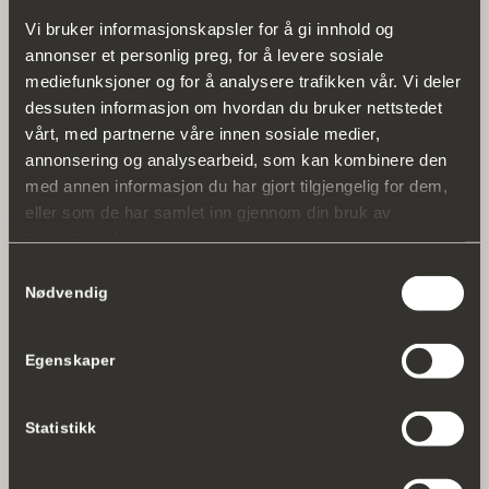
958 46 641
Vi bruker informasjonskapsler for å gi innhold og
annonser et personlig preg, for å levere sosiale
mediefunksjoner og for å analysere trafikken vår. Vi deler
dessuten informasjon om hvordan du bruker nettstedet
vårt, med partnerne våre innen sosiale medier,
annonsering og analysearbeid, som kan kombinere den
med annen informasjon du har gjort tilgjengelig for dem,
eller som de har samlet inn gjennom din bruk av
tjenestene deres.
Samtykkevalg
Nødvendig
Eirik Kasa Jarlseth
Partner / Eiendomsmegler
Egenskaper
eirik@tinholt.no
480 92 701
Statistikk