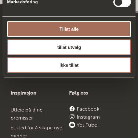
Markedsføring
Tillat alle
Prosjektet
Hjelp
tillat utvalg
Om Vister
Dette lurer du på
Leilighetene
Ta kontakt
Ikke tillat
Interiør
Inspirasjon
Følg oss
Facebook
Utleie på dine
Instagram
premisser
YouTube
Et sted for å skape nye
minner