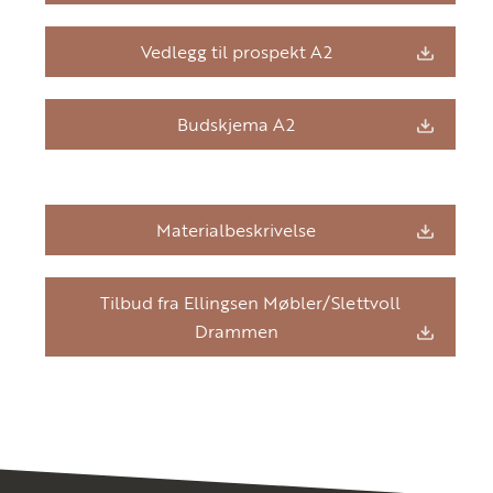
Vedlegg til prospekt A2
Budskjema A2
Materialbeskrivelse
Tilbud fra Ellingsen Møbler/Slettvoll
Drammen