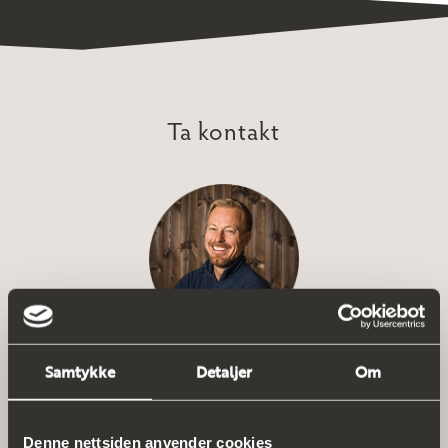
Ta kontakt
Espen Fjeld
Samtykke
Detaljer
Om
Partner / Eiendomsmegler
espen@tinholt.no
Denne nettsiden anvender cookies