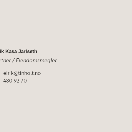
ik Kasa Jarlseth
rtner / Eiendomsmegler
eirik@tinholt.no
480 92 701