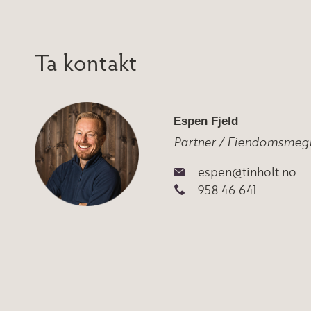
Ta kontakt
Espen Fjeld
Partner / Eiendomsmegl
espen@tinholt.no
958 46 641