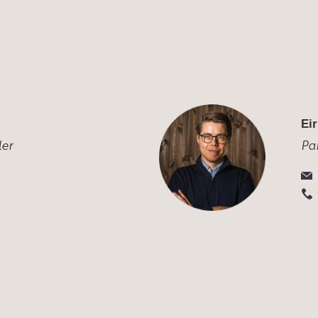
Eir
er
Pa